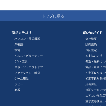
トップに戻る
商品カテゴリ
買い物ガイド
パソコン・周辺機器
会社概要
AV機器
販売規約
家電
保証規定
ヘルス・ビューティー
お支払い方法
DIY・工具
発送・送料につ
スポーツ・アウトドア
返品・返金につ
ファッション・雑貨
初期不良交換に
ゲーム用品
初期不良対象外
ホビー
延長保証
楽器
保証シールにつ
エアコン取付工
温水洗浄便座工