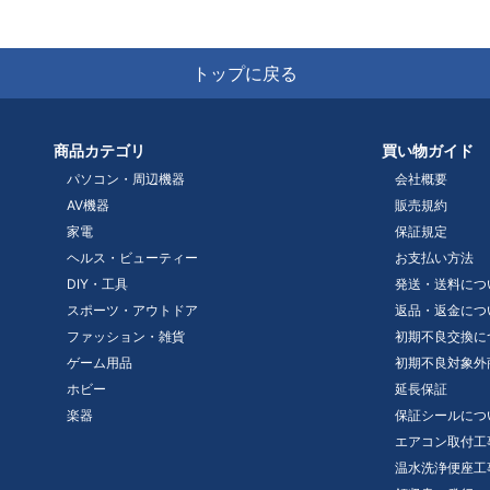
トップに戻る
商品カテゴリ
買い物ガイド
パソコン・周辺機器
会社概要
AV機器
販売規約
家電
保証規定
ヘルス・ビューティー
お支払い方法
DIY・工具
発送・送料につ
スポーツ・アウトドア
返品・返金につ
ファッション・雑貨
初期不良交換に
ゲーム用品
初期不良対象外
ホビー
延長保証
楽器
保証シールにつ
エアコン取付工
温水洗浄便座工