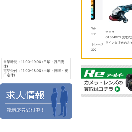
アップル
51DZ(W) 8
iPad mini 8.3インチ Wi-
TOTO
マキタ
ーズ 2026年モデ
Fi 256GB 2024年秋モデ
TYB3121AASV1 浴室換気暖
GA504DZN 充電
空清＆無風感空調
ル MXNC3J/A ブル
房 乾燥機
￥100,000
ラインダ 本体のみ
￥
ー Apple A17 Pro ストレージ
容量：256GB
￥104,300
営業時間：11:00-19:00 (日曜・祝日定
休)
電話受付：11:00-18:00 (土曜・日曜・祝
日定休)