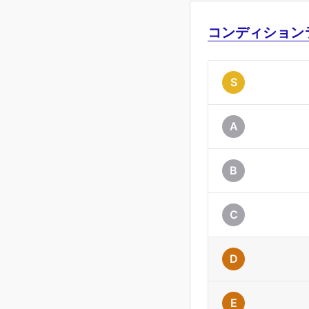
コンディション
S
A
B
C
D
E