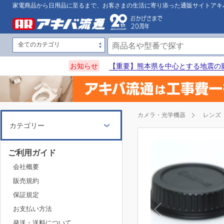
家電商品から日用品に至るまで、お客さまの生活に寄り添った通販サイトアキ
お知らせ
【重要】熊本県を中心とする地震の
カメラ・光学機器
レンズ
カテゴリー
ご利用ガイド
会社概要
販売規約
保証規定
お支払い方法
発送・送料について