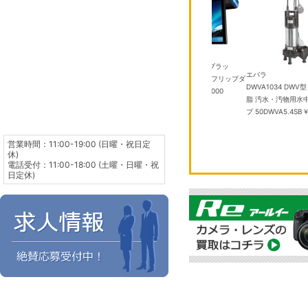
パイオニア
06DFL2-W クリ
TVM-FW1300II-B ブラッ
東芝
エバラ
 14畳
￥101,000
ク 13.3V 型フルHD フリップダ
RAS-2516T(W) 8畳 エアコン
DWVA1034 DWV
ウンモニター
￥100,000
￥61,980
脂 汚水・汚物用水
プ 50DWVA5.4SB
￥
営業時間：11:00-19:00 (日曜・祝日定
休)
電話受付：11:00-18:00 (土曜・日曜・祝
日定休)