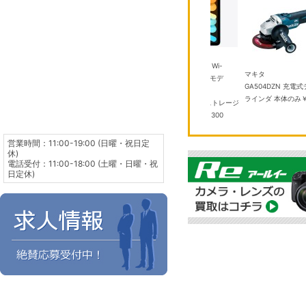
アップル
ア
iPad mini 8.3インチ Wi-
Ap
TOTO
マキタ
デ
Fi 256GB 2024年秋モデ
ル
TYB3121AASV1 浴室換気暖
GA504DZN 充電式ディスクグ
調
ル MXNC3J/A ブル
イ
房 乾燥機
￥100,000
ラインダ 本体のみ
￥19,000
ー Apple A17 Pro ストレージ
リ
容量：256GB
￥104,300
営業時間：11:00-19:00 (日曜・祝日定
休)
電話受付：11:00-18:00 (土曜・日曜・祝
日定休)