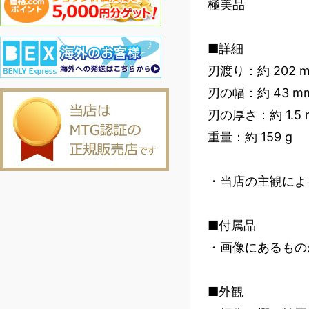
極美品
■詳細
刃渡り：約 202 
刃の幅：約 43 m
刃の厚さ：約 1.5
重量：約 159 g
・当店の主観によ
■付属品
・画像にあるもの
■外観