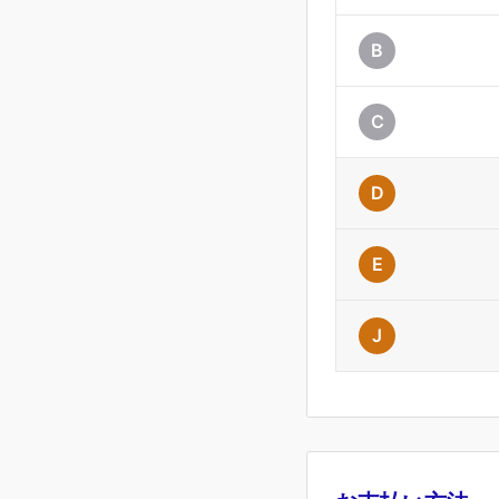
B
C
D
E
J