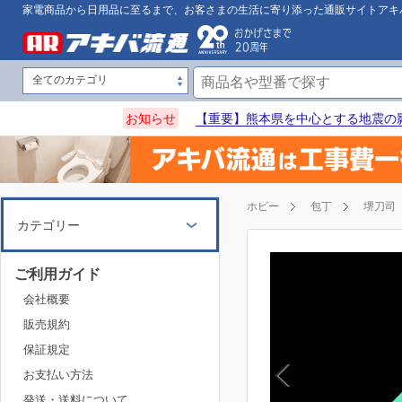
家電商品から日用品に至るまで、お客さまの生活に寄り添った通販サイトアキ
お知らせ
【重要】熊本県を中心とする地震の
ホビー
包丁
堺刀司
カテゴリー
ご利用ガイド
会社概要
販売規約
保証規定
お支払い方法
発送・送料について