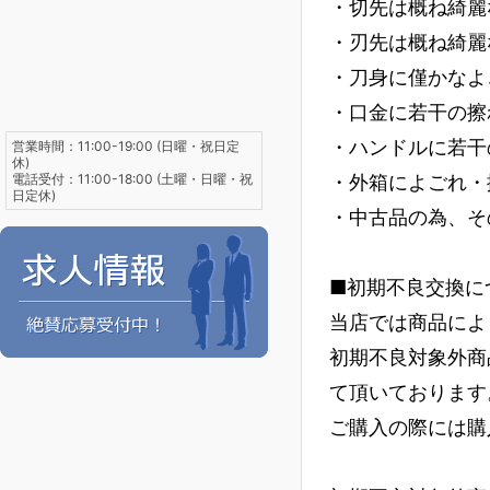
・切先は概ね綺麗
・刃先は概ね綺麗
・刀身に僅かなよ
・口金に若干の擦
・ハンドルに若干
営業時間：11:00-19:00 (日曜・祝日定
休)
電話受付：11:00-18:00 (土曜・日曜・祝
・外箱によごれ・
日定休)
・中古品の為、そ
■初期不良交換に
当店では商品によ
初期不良対象外商
て頂いております
ご購入の際には購