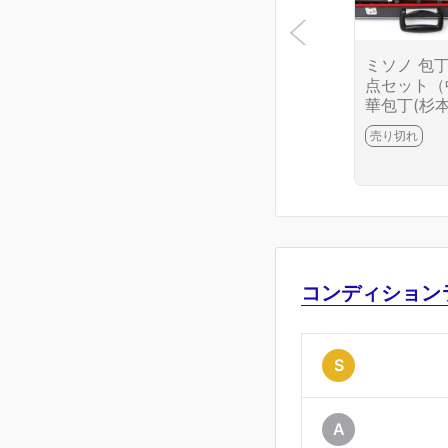
ミソノ 包丁
点セット（
華包丁(杉本
出刃(藤次郎
売り切れ
薄刃(藤次郎
牛刀） CA0
6699-2J10
コンディション
S
A