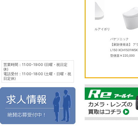
TOTO
P TCF587 #SC1 パステルアイボリ
ー
￥50,000
Sモデ
TOTO
パナソニック
 ミッドナイ
TCF2224E #NW1 ホワイト ウォシ
【家財便発送】 ア
メモリ：
ュレットBV
￥40,000
L150 XCH1501
型便器
￥220,000
営業時間：11:00-19:00 (日曜・祝日定
休)
電話受付：11:00-18:00 (土曜・日曜・祝
日定休)