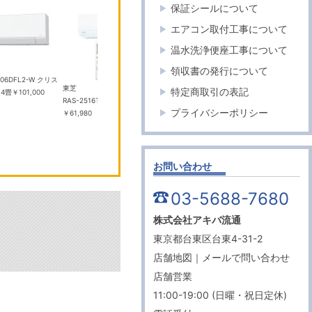
保証シールについて
エアコン取付工事について
温水洗浄便座工事について
パイオニア
HiKOKI
領収書の発行について
06DFL2-W クリス
TVM-FW1300II-B ブラッ
コードレ
東芝
特定商取引の表記
14畳
￥101,000
ク 13.3V 型フルHD フリップダウ
庫 UL18
RAS-2516T(W) 8畳 エアコン
ンモニター
￥100,000
ュ 10.5L
プライバシーポリシー
￥61,980
お問い合わせ
03-5688-7680
株式会社アキバ流通
東京都台東区台東4-31-2
店舗地図
｜
メールで問い合わせ
店舗営業
11:00-19:00 (日曜・祝日定休)