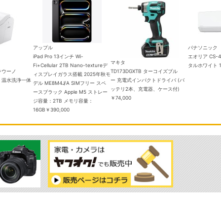
アップル
パナソニック
iPad Pro 13インチ Wi-
エオリア CS-4
マキタ
Fi+Cellular 2TB Nano-textureデ
タルホワイト 
ラウーノ
TD173DGXTB ターコイズブル
ィスプレイガラス搭載 2025年秋モ
WSK 温水洗浄一体
ー 充電式インパクトドライバ (バ
デル ME8M4J/A SIMフリー スペ
ッテリ2本、充電器、ケース付)
ースブラック Apple M5 ストレー
￥74,000
ジ容量：2TB メモリ容量：
16GB
￥390,000