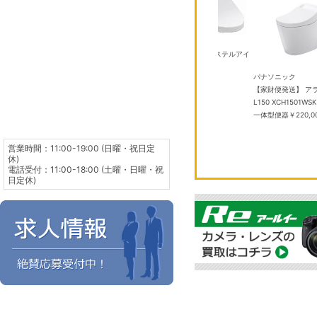
TOTO
P TCF587 #SC1 パステルアイ
ボリー
￥50,000
 SE 3 GPSモデ
TOTO
パナソニック
HN4J/A ミッドナ
TCF2224E #NW1 ホワイト ウ
【家財便発送】 ア
ンド S/M メモ
ォシュレットBV
￥40,000
L150 XCH1501W
,275
一体型便器
￥220,0
営業時間：11:00-19:00 (日曜・祝日定
休)
電話受付：11:00-18:00 (土曜・日曜・祝
日定休)