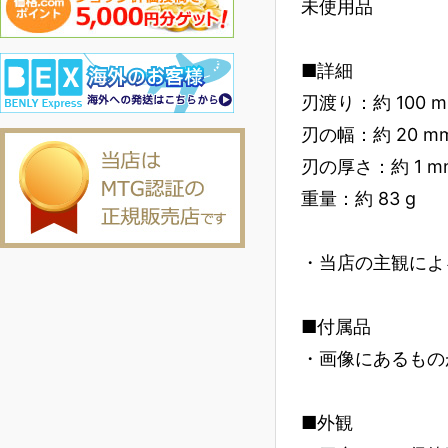
未使用品
■詳細
刃渡り：約 100 
刃の幅：約 20 m
刃の厚さ：約 1 m
重量：約 83 g
・当店の主観によ
■付属品
・画像にあるもの
■外観