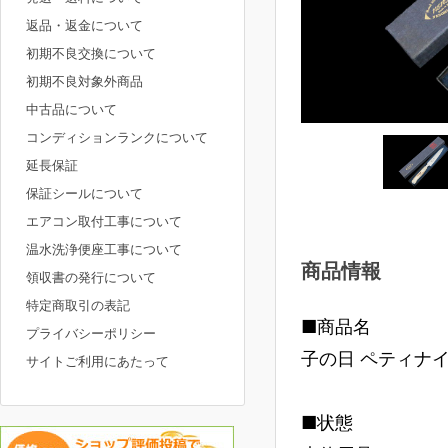
返品・返金について
初期不良交換について
初期不良対象外商品
中古品について
コンディションランクについて
延長保証
保証シールについて
エアコン取付工事について
温水洗浄便座工事について
商品情報
領収書の発行について
特定商取引の表記
■商品名
プライバシーポリシー
子の日 ペティナイフ
サイトご利用にあたって
■状態