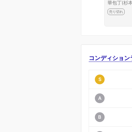
華包丁(杉本
出刃(藤次郎
売り切れ
薄刃(藤次郎
牛刀） CA0
6699-2J10
コンディション
S
A
B