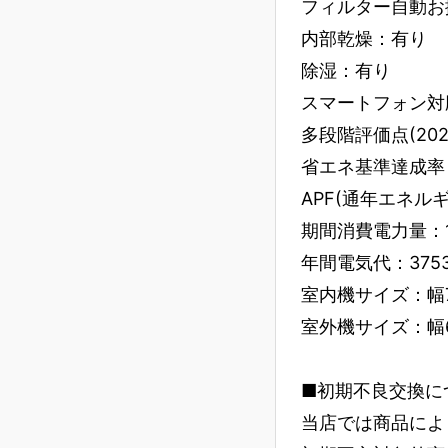
フィルター自動お
内部乾燥：有り
除湿：有り
スマートフォン対応
多段階評価点(202
省エネ基準達成率：7
APF(通年エネルギー消
期間消費電力量：1390
年間電気代：375
室内機サイズ：幅79
室外機サイズ：幅699
■初期不良交換に
当店では商品によ