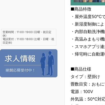
■商品特徴
・屋外温度50℃
・新湿度制御によ
・内部自動洗浄機
営業時間：11:00-19:00 (日曜・祝日定
休)
・高温みまもり機
電話受付：11:00-18:00 (土曜・日曜・祝
日定休)
・スマホアプリ連
・帰宅時に自動運
■商品仕様
タイプ：壁掛け
畳数目安：おもに
電源：100V
外気温：50℃対