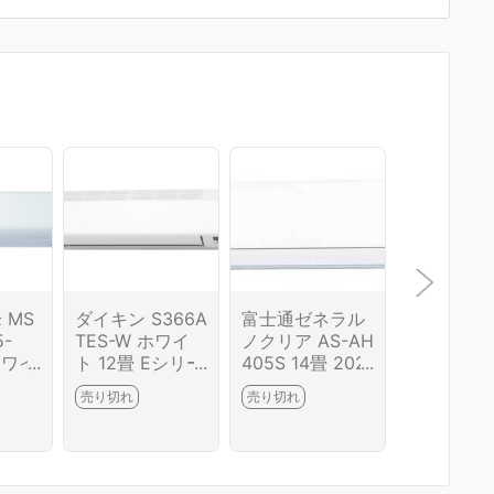
 MS
ダイキン S366A
富士通ゼネラル
パナソニッ
5-
TES-W ホワイ
ノクリア AS-AH
オリア CS-
ホワイ
ト 12畳 Eシリー
405S 14畳 202
DFL-W 
ズ 2026年モデ
5年モデル
ルホワイト 
売り切れ
売り切れ
売り切れ
ル
畳 2026
ル スタン
モデル F
ズ