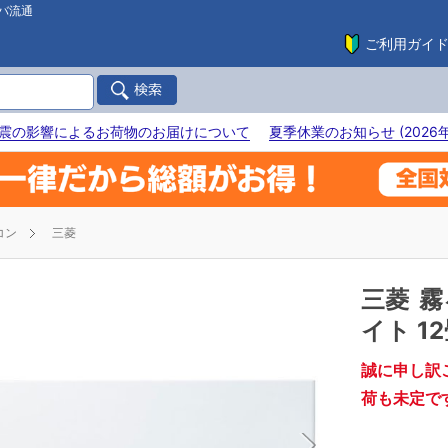
バ流通
ご利用ガイ
震の影響によるお荷物のお届けについて
夏季休業のお知らせ (2026年
コン
三菱
三菱
霧
イト 1
誠に申し訳
荷も未定で