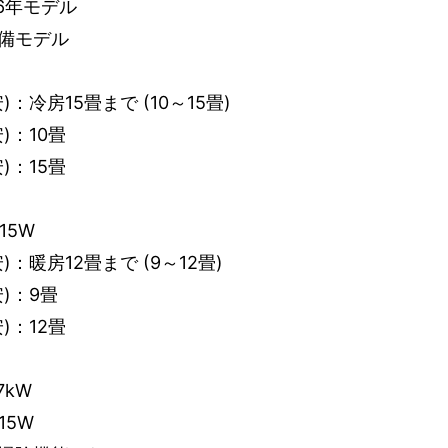
6年モデル
備モデル
：冷房15畳まで (10～15畳)
)：10畳
)：15畳
15W
：暖房12畳まで (9～12畳)
)：9畳
)：12畳
7kW
15W