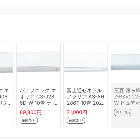
 エ
パナソニック エ
富士通ゼネラル
三菱 霧ヶ峰
406
オリア CS-J28
ノクリア AS-AH
Z-BXV222
クリス
6D-W 10畳 ナノ
286T 10畳 202
W ピュア
 14
イーX搭載 スタ
6年モデル エア
ト 6畳
89,800円
71,000円
売り切れ
ンダードモデ
コン
在庫あり
在庫あり
ル 2026年モデ
ル