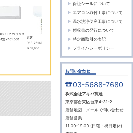
保証シールについて
エアコン取付工事について
温水洗浄便座工事について
パイオニア
HiKOKI
領収書の発行について
06DFL2-W クリス
TVM-FW1300II-B ブラッ
コードレ
東芝
特定商取引の表記
14畳
￥101,000
ク 13.3V 型フルHD フリップダウ
庫 UL18
RAS-2516T(W) 8畳 エアコン
ンモニター
￥100,000
ュ 10.5L
プライバシーポリシー
￥61,980
お問い合わせ
03-5688-7680
株式会社アキバ流通
東京都台東区台東4-31-2
店舗地図
｜
メールで問い合わせ
店舗営業
11:00-19:00 (日曜・祝日定休)