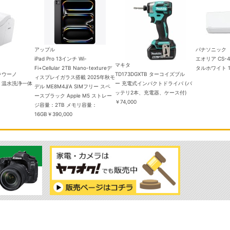
アップル
パナソニック
iPad Pro 13インチ Wi-
エオリア CS-4
マキタ
Fi+Cellular 2TB Nano-textureデ
タルホワイト 
ラウーノ
TD173DGXTB ターコイズブル
ィスプレイガラス搭載 2025年秋モ
WSK 温水洗浄一体
ー 充電式インパクトドライバ (バ
デル ME8M4J/A SIMフリー スペ
ッテリ2本、充電器、ケース付)
ースブラック Apple M5 ストレー
￥74,000
ジ容量：2TB メモリ容量：
16GB
￥390,000