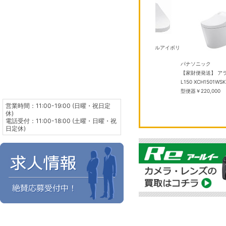
TOTO
P TCF587 #SC1 パステルアイボリ
ー
￥50,000
Sモデ
TOTO
パナソニック
 ミッドナイ
TCF2224E #NW1 ホワイト ウォシ
【家財便発送】 ア
メモリ：
ュレットBV
￥40,000
L150 XCH1501
型便器
￥220,000
営業時間：11:00-19:00 (日曜・祝日定
休)
電話受付：11:00-18:00 (土曜・日曜・祝
日定休)