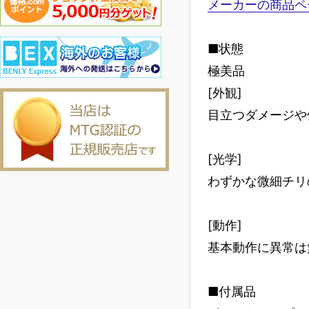
メーカーの商品ペ
■状態
極美品
[外観]
目立つダメージや
[光学]
わずかな微細チリ
[動作]
基本動作に異常は
■付属品