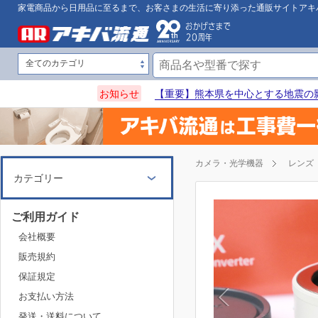
家電商品から日用品に至るまで、お客さまの生活に寄り添った通販サイトアキ
お知らせ
【重要】熊本県を中心とする地震の
カメラ・光学機器
レンズ
カテゴリー
ご利用ガイド
会社概要
販売規約
保証規定
お支払い方法
発送・送料について