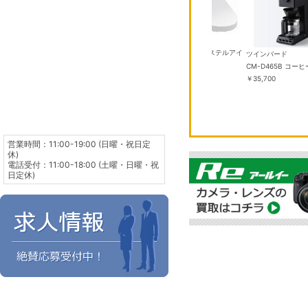
TOTO
P TCF587 #SC1 パステルアイ
ツインバード
ボリー
￥50,000
 SE 3 GPSモデ
CM-D465B コー
TOTO
HN4J/A ミッドナ
￥35,700
TCF2224E #NW1 ホワイト ウ
ンド S/M メモ
ォシュレットBV
￥40,000
,275
営業時間：11:00-19:00 (日曜・祝日定
休)
電話受付：11:00-18:00 (土曜・日曜・祝
日定休)