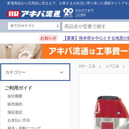
家電商品から日用品に至るまで、お客さまの生活に寄り添った通販サイトアキ
お知らせ
【重要】熊本県を中心とする地震の
DIY・工具
エア工具
カテゴリー
ご利用ガイド
会社概要
販売規約
保証規定
お支払い方法
発送・送料について