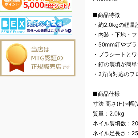
■商品特徴
・約2.0kgの軽
・内装・下地・フ
・50mm釘やプ
・プラシートとワ
・釘の装填が簡単
・2方向対応のフ
■商品仕様
寸法 高さ(H)×幅(W
質量：2.0kg
ネイル装填数：200
ネイル足長さ：25･3