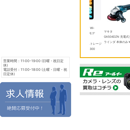
アップル
1DZ(W) 8
iPad mini 8.3インチ Wi-
TOTO
マキタ
ズ 2026年モデ
Fi 256GB 2024年秋モデ
TYB3121AASV1 浴室換気暖
GA504DZN 充電式
清＆無風感空調
ル MXNC3J/A ブル
房 乾燥機
￥100,000
ラインダ 本体のみ
￥1
ー Apple A17 Pro ストレージ
容量：256GB
￥104,300
営業時間：11:00-19:00 (日曜・祝日定
休)
電話受付：11:00-18:00 (土曜・日曜・祝
日定休)