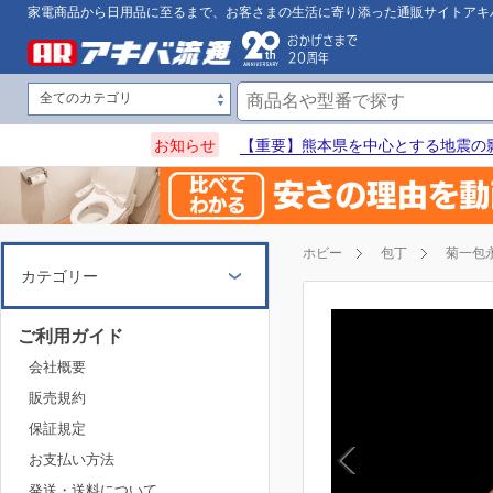
家電商品から日用品に至るまで、お客さまの生活に寄り添った通販サイトアキ
お知らせ
【重要】熊本県を中心とする地震の
ホビー
包丁
菊一包
カテゴリー
ご利用ガイド
会社概要
販売規約
保証規定
お支払い方法
発送・送料について