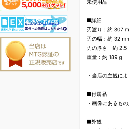
未使用品
■詳細
刃渡り：約 307 
刃の幅：約 32 m
刃の厚さ：約 2.5
重量：約 189 g
・当店の主観によ
■付属品
・画像にあるもの
■外観