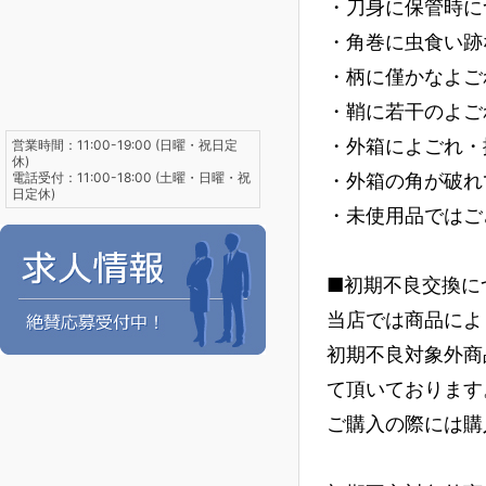
・刀身に保管時に
・角巻に虫食い跡
・柄に僅かなよご
・鞘に若干のよご
・外箱によごれ・
営業時間：11:00-19:00 (日曜・祝日定
休)
電話受付：11:00-18:00 (土曜・日曜・祝
・外箱の角が破れ
日定休)
・未使用品ではご
■初期不良交換に
当店では商品によ
初期不良対象外商
て頂いております
ご購入の際には購