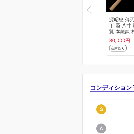
源昭忠 薄
丁 霞 八寸
覧 本鍛錬 
柄 KN02-B
30,000円
5-2L1D
在庫あり
コンディション
S
A