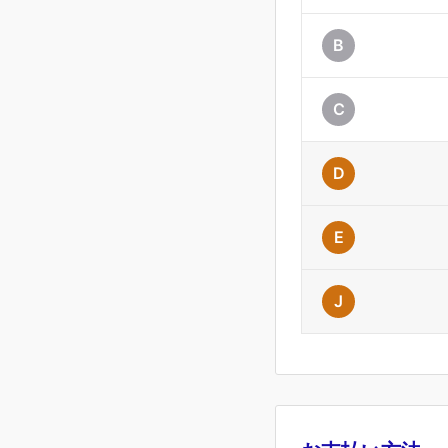
B
C
D
E
J