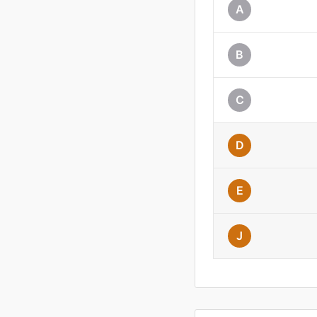
A
B
C
D
E
J