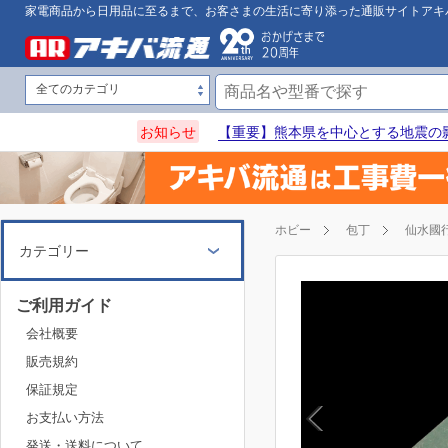
家電商品から日用品に至るまで、お客さまの生活に寄り添った通販サイトアキ
お知らせ
【重要】熊本県を中心とする地震の
ホビー
包丁
仙水國
カテゴリー
ご利用ガイド
会社概要
販売規約
保証規定
お支払い方法
発送・送料について