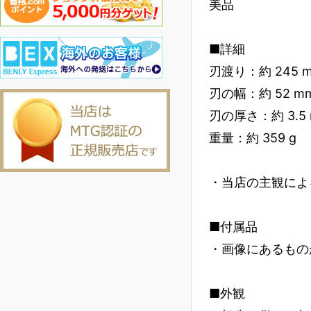
美品
■詳細
刃渡り：約 245 
刃の幅：約 52 m
刃の厚さ：約 3.5
重量：約 359 g
・当店の主観によ
■付属品
・画像にあるもの
■外観