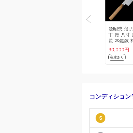
源昭忠 薄
丁 霞 八寸
覧 本鍛錬 
柄 KN02-B
30,000円
5-2L1D
在庫あり
コンディション
S