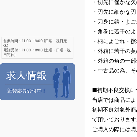
・切先に僅かな欠
・刃先に細かな刃
・刀身に錆・よご
・角巻に若干のよ
・柄によごれ・擦
営業時間：11:00-19:00 (日曜・祝日定
休)
電話受付：11:00-18:00 (土曜・日曜・祝
・外箱に若干の黄
日定休)
・外箱の角の一部
・中古品の為、そ
■初期不良交換に
当店では商品によ
初期不良対象外商
て頂いております
ご購入の際には購