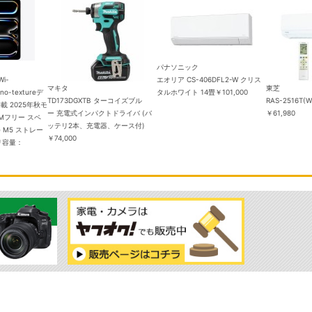
パナソニック
Wi-
エオリア CS-406DFL2-W クリス
マキタ
東芝
ano-textureデ
タルホワイト 14畳
￥101,000
TD173DGXTB ターコイズブル
RAS-2516T(
 2025年秋モ
ー 充電式インパクトドライバ (バ
￥61,980
SIMフリー スペ
ッテリ2本、充電器、ケース付)
e M5 ストレー
￥74,000
リ容量：