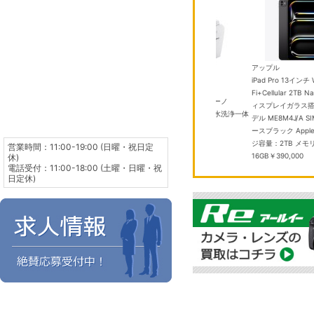
TOTO
P TCF587 #SC1 パステルアイボリ
アップル
ー
￥50,000
iPad Pro 13インチ 
パナソニック
Fi+Cellular 2TB N
ワイト ウォシ
【家財便発送】 アラウーノ
ィスプレイガラス搭載
L150 XCH1501WSK 温水洗浄一体
デル ME8M4J/A 
型便器
￥220,000
ースブラック Appl
ジ容量：2TB メモ
営業時間：11:00-19:00 (日曜・祝日定
16GB
￥390,000
休)
電話受付：11:00-18:00 (土曜・日曜・祝
日定休)