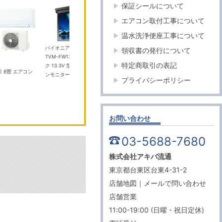
保証シールについて
エアコン取付工事について
温水洗浄便座工事について
パイオニア
HiKOKI
領収書の発行について
TVM-FW1300II-B ブラッ
コードレス冷温
マキタ
特定商取引の表記
ク 13.3V 型フルHD フリップダウ
庫 UL18DD(XMBZ) サンドベージ
W) 8畳 エアコン
GA504
ンモニター
￥100,000
ュ 10.5L
￥52,000
プライバシーポリシー
ンダ 本
お問い合わせ
03-5688-7680
株式会社アキバ流通
東京都台東区台東4-31-2
店舗地図
｜
メールで問い合わせ
店舗営業
11:00-19:00 (日曜・祝日定休)