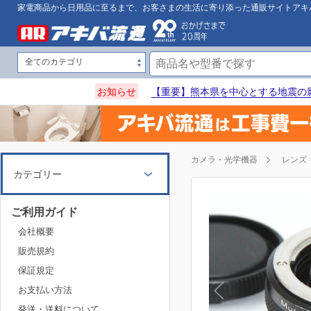
家電商品から日用品に至るまで、お客さまの生活に寄り添った通販サイトアキ
お知らせ
【重要】熊本県を中心とする地震の
カメラ・光学機器
レンズ
カテゴリー
ご利用ガイド
会社概要
販売規約
保証規定
お支払い方法
発送・送料について