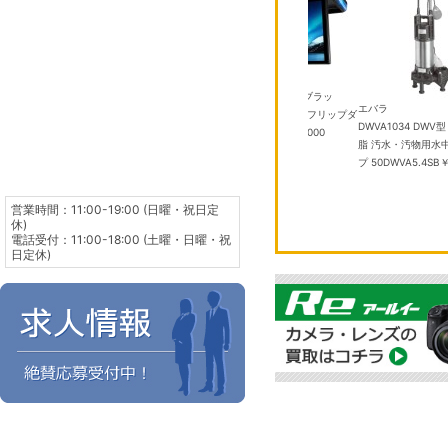
パイオニア
06DFL2-W クリ
TVM-FW1300II-B ブラッ
東芝
エバラ
 14畳
￥101,000
ク 13.3V 型フルHD フリップダ
RAS-2516T(W) 8畳 エアコン
DWVA1034 DWV
ウンモニター
￥100,000
￥61,980
脂 汚水・汚物用水
プ 50DWVA5.4SB
￥
営業時間：11:00-19:00 (日曜・祝日定
休)
電話受付：11:00-18:00 (土曜・日曜・祝
日定休)