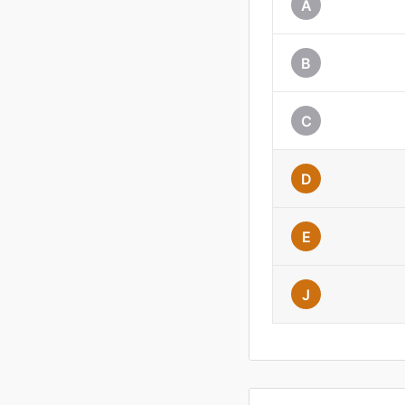
A
B
C
D
E
J