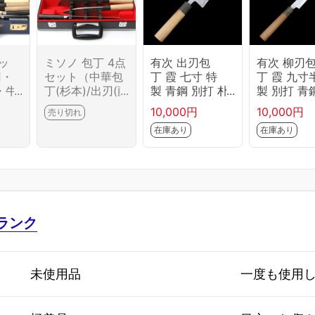
ッ
ミソノ 包丁 4点
有次 出刃包
有次 柳刃
刃・
セット（中華包
丁 霞 七寸 特
丁 霞 九寸
・牛
丁(杉本)/出刃(藤
製 青鋼 別打 朴
製 別打 青
・中
次郎)/薄刃(藤次
柄 KN02-B6644
柄 KN02-B
10,000円
10,000円
売り切れ
02-
郎)/牛刀） CA0
-2L1D
-2L1B
在庫あり
在庫あり
0
1-B6699-2J10
ランク
未使用品
一度も使用