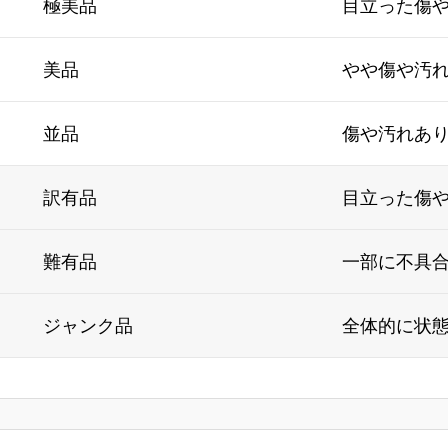
極美品
目立った傷
美品
やや傷や汚
並品
傷や汚れあ
訳有品
目立った傷
難有品
一部に不具
ジャンク品
全体的に状