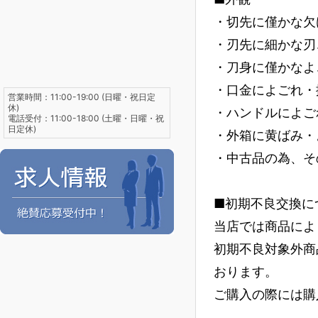
・切先に僅かな欠
・刃先に細かな刃
・刀身に僅かなよ
・口金によごれ・
営業時間：11:00-19:00 (日曜・祝日定
休)
・ハンドルによご
電話受付：11:00-18:00 (土曜・日曜・祝
日定休)
・外箱に黄ばみ・
・中古品の為、そ
■初期不良交換に
当店では商品によ
初期不良対象外商
おります。
ご購入の際には購