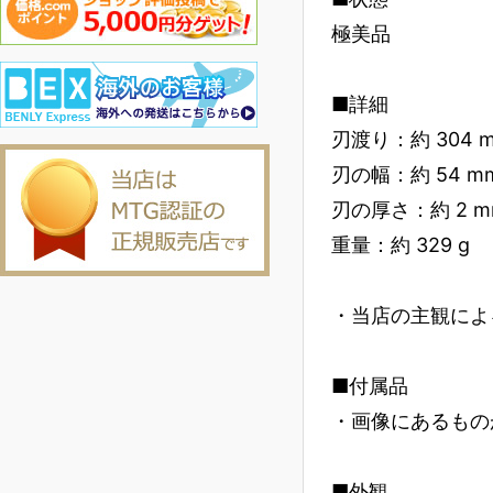
極美品
■詳細
刃渡り：約 304 
刃の幅：約 54 m
刃の厚さ：約 2 m
重量：約 329 g
・当店の主観によ
■付属品
・画像にあるもの
■外観