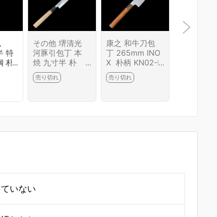
包
その他 堺清光
康之 和牛刀包
康之 薄刃
半 特
河豚引包丁 本
丁 265mm INO
丁 霞 八寸
鋼 朴
焼 九寸半 朴
X 朴柄 KN02-B
鋼 朴柄 KN
6672
柄 KN02-B6646
6643-2L1D
6687-2L1
売り切れ
売り切れ
売り切れ
-2L1D
していない