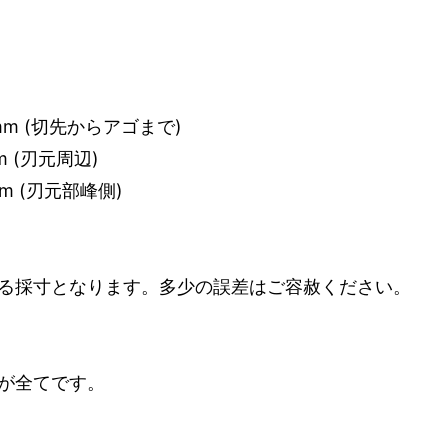
mm (切先からアゴまで)
m (刃元周辺)
m (刃元部峰側)
る採寸となります。多少の誤差はご容赦ください。
が全てです。