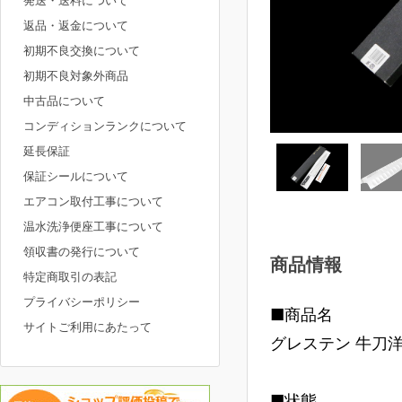
発送・送料について
返品・返金について
初期不良交換について
初期不良対象外商品
中古品について
コンディションランクについて
延長保証
保証シールについて
エアコン取付工事について
温水洗浄便座工事について
領収書の発行について
商品情報
特定商取引の表記
プライバシーポリシー
■商品名
サイトご利用にあたって
グレステン 牛刀洋包
■状態