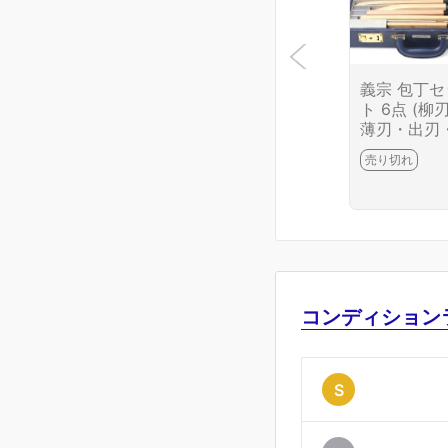
義宗 包丁セ
ト 6点 (柳
薄刃・出刃
刀・ペティ
売り切れ
華) 名入 KN
B6733-2J1
コンディション
S