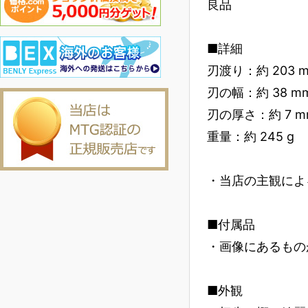
良品
■詳細
刃渡り：約 203 
刃の幅：約 38 m
刃の厚さ：約 7 m
重量：約 245 g
・当店の主観によ
■付属品
・画像にあるもの
■外観