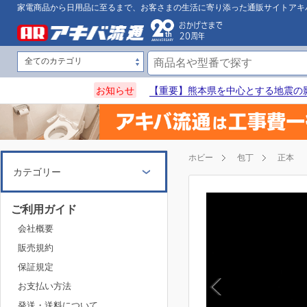
家電商品から日用品に至るまで、お客さまの生活に寄り添った通販サイトアキ
お知らせ
【重要】熊本県を中心とする地震の
ホビー
包丁
正本
カテゴリー
ご利用ガイド
会社概要
販売規約
保証規定
お支払い方法
発送・送料について