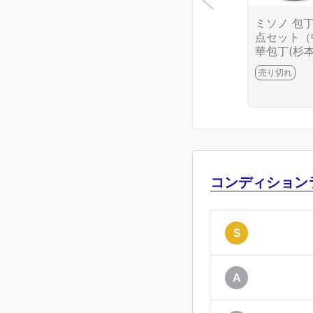
ミソノ 包丁
点セット（
華包丁(杉本
出刃(藤次郎
売り切れ
薄刃(藤次郎
牛刀） CA0
6699-2J10
コンディション
S
A