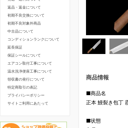
返品・返金について
初期不良交換について
初期不良対象外商品
中古品について
コンディションランクについて
延長保証
保証シールについて
エアコン取付工事について
温水洗浄便座工事について
商品情報
領収書の発行について
特定商取引の表記
■商品名
プライバシーポリシー
正本 鰻裂き包丁 
サイトご利用にあたって
■状態