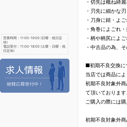
・切先は概ね綺麗
・刃先に細かな刃
・刀身に錆・よご
・角巻によごれ・
・柄や柄尻によご
営業時間：11:00-19:00 (日曜・祝日定
休)
電話受付：11:00-18:00 (土曜・日曜・祝
・中古品の為、そ
日定休)
■初期不良交換に
当店では商品によ
初期不良対象外商
て頂いております
ご購入の際には購
初期不良対象外商