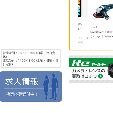
アップル
51DZ(W) 8
iPad mini 8.3インチ Wi-
TOTO
マキタ
ーズ 2026年モデ
Fi 256GB 2024年秋モデ
TYB3121AASV1 浴室換気暖
GA504DZN 充電
空清＆無風感空調
ル MXNC3J/A ブル
房 乾燥機
￥100,000
ラインダ 本体のみ
￥
ー Apple A17 Pro ストレージ
容量：256GB
￥104,300
営業時間：11:00-19:00 (日曜・祝日定
休)
電話受付：11:00-18:00 (土曜・日曜・祝
日定休)