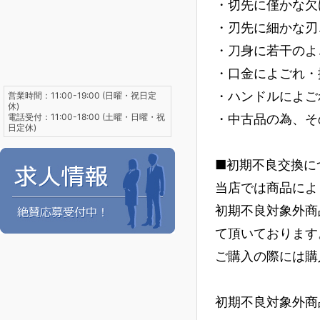
・切先に僅かな欠
・刃先に細かな刃
・刀身に若干のよ
・口金によごれ・
・ハンドルによご
営業時間：11:00-19:00 (日曜・祝日定
休)
電話受付：11:00-18:00 (土曜・日曜・祝
・中古品の為、そ
日定休)
■初期不良交換に
当店では商品によ
初期不良対象外商
て頂いております
ご購入の際には購
初期不良対象外商