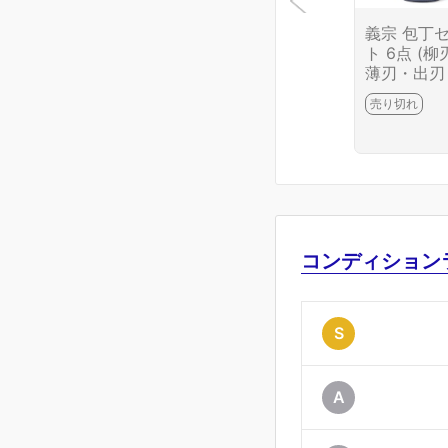
義宗 包丁
ト 6点 (柳
薄刃・出刃
牛刀・ペテ
売り切れ
ィ・中華) 
入 KN02-B
3-2J10
コンディション
S
A