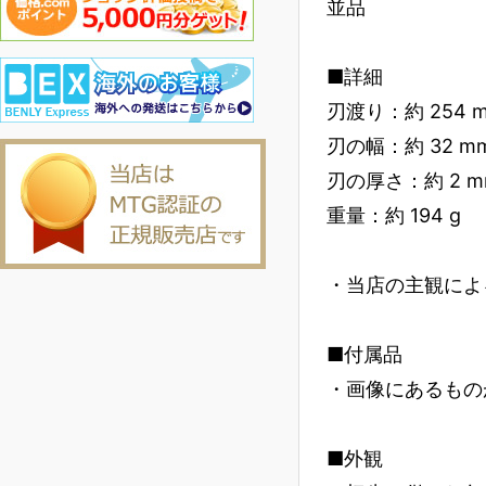
並品
■詳細
刃渡り：約 254 
刃の幅：約 32 m
刃の厚さ：約 2 m
重量：約 194 g
・当店の主観によ
■付属品
・画像にあるもの
■外観