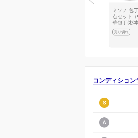
ミソノ 包丁
点セット（
華包丁(杉本
出刃(藤次郎
売り切れ
薄刃(藤次郎
牛刀） CA0
6699-2J10
コンディション
S
A