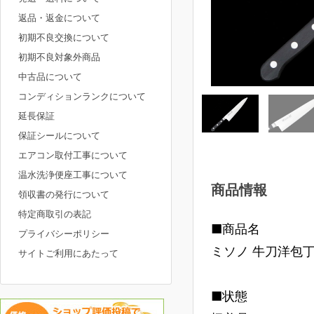
返品・返金について
初期不良交換について
初期不良対象外商品
中古品について
コンディションランクについて
延長保証
保証シールについて
エアコン取付工事について
温水洗浄便座工事について
商品情報
領収書の発行について
特定商取引の表記
■商品名
プライバシーポリシー
ミソノ 牛刀洋包丁 
サイトご利用にあたって
■状態