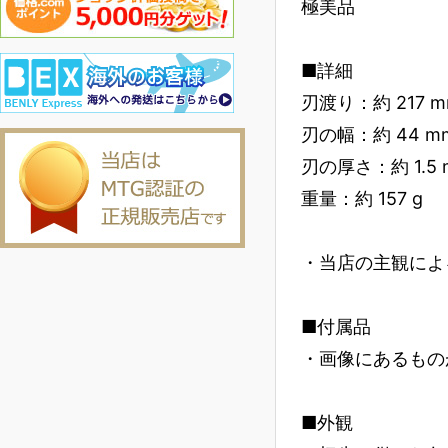
極美品
■詳細
刃渡り：約 217 
刃の幅：約 44 m
刃の厚さ：約 1.5
重量：約 157 g
・当店の主観によ
■付属品
・画像にあるもの
■外観