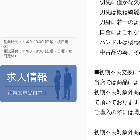
・切先に僅かな欠
・刃先は概ね綺麗
・刀身に若干のよ
・口金によごれな
・ハンドルは概ね
営業時間：11:00-19:00 (日曜・祝日定
休)
電話受付：11:00-18:00 (土曜・日曜・祝
・中古品の為、そ
日定休)
■初期不良交換に
当店では商品によ
初期不良対象外商
て頂いております
ご購入の際には購
初期不良対象外商