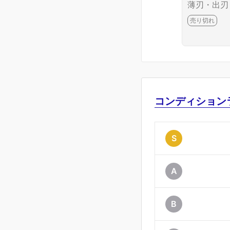
薄刃・出刃
牛刀・ペテ
売り切れ
ィ・中華) 
入 KN02-B
3-2J10
コンディション
S
A
B