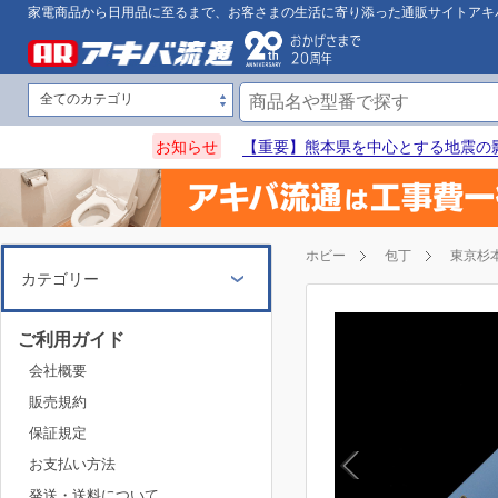
家電商品から日用品に至るまで、お客さまの生活に寄り添った通販サイトアキ
お知らせ
【重要】熊本県を中心とする地震の
ホビー
包丁
東京杉
カテゴリー
ご利用ガイド
会社概要
販売規約
保証規定
お支払い方法
発送・送料について