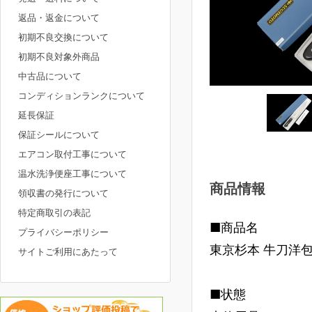
返品・返金について
初期不良交換について
初期不良対象外商品
中古品について
コンディションランクについて
延長保証
保証シールについて
エアコン取付工事について
温水洗浄便座工事について
商品情報
領収書の発行について
特定商取引の表記
■商品名
プライバシーポリシー
東京杉本 牛刀洋包丁
サイトご利用にあたって
■状態