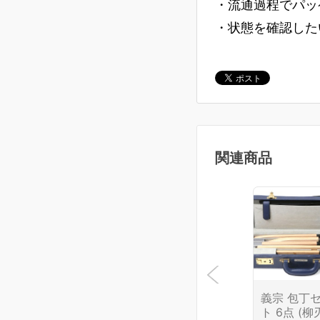
・流通過程でパッ
・状態を確認した
関連商品
義宗 包丁
ト 6点 (柳