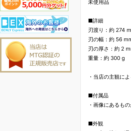
未使用品
■詳細
刃渡り：約 274 
刃の幅：約 56 m
刃の厚さ：約 2 m
重量：約 300 g
・当店の主観によ
■付属品
・画像にあるもの
■外観