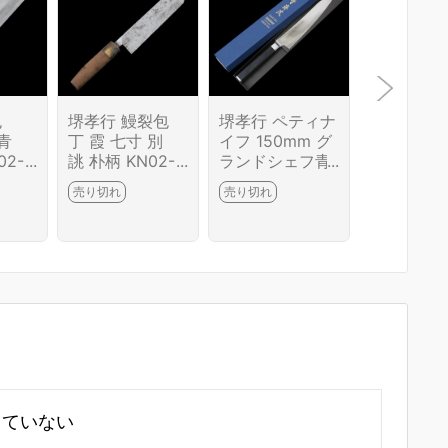
包
堺孝行 鰻裂包
堺孝行 ペティナ
堺孝行 ペ
 青
丁 霞 七寸 別
イフ 150mm グ
イフ 150
02-B
誂 朴柄 KN02-B
ランドシェフ青
ランドシェ
C
6691-2L1C
海波 箱付 KN02
P 鍔付き柄
8,000円
売り切れ
売り切れ
-B6688-2L3A
付 KN02-B
在庫あり
-2L3A
していない