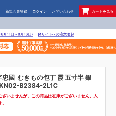
ド
新規会員登録
ログイン
お問い合わせ
カートを見る
8月11日～8月16日)
偽サイトへの注意喚起
字忠國
むきもの包丁 霞 五寸半 銀
KN02-B2384-2L1C
ございませんが、この商品は在庫がございません。入
す。