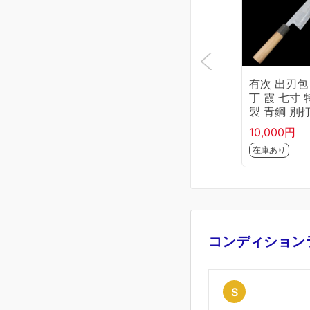
有次 出刃包
丁 霞 七寸 
製 青鋼 別打
柄 KN02-B
10,000円
-2L1D
在庫あり
コンディション
S