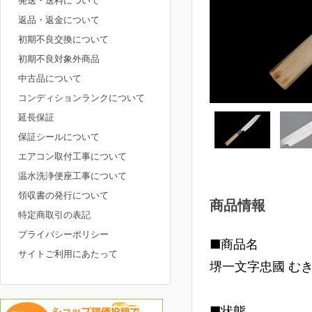
発送・送料について
返品・返金について
初期不良交換について
初期不良対象外商品
中古品について
コンディションランクについて
延長保証
保証シールについて
エアコン取付工事について
温水洗浄便座工事について
領収書の発行について
商品情報
特定商取引の表記
プライバシーポリシー
■商品名
サイトご利用にあたって
堺一文字忠國 むき
■状態