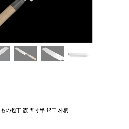
もの包丁 霞 五寸半 銀三 朴柄