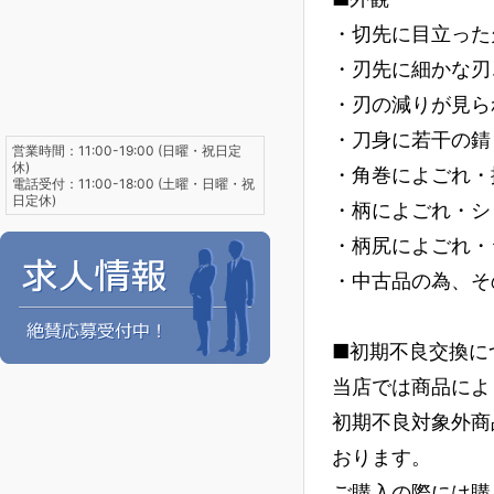
・切先に目立った
・刃先に細かな刃
・刃の減りが見ら
・刀身に若干の錆
営業時間：11:00-19:00 (日曜・祝日定
休)
・角巻によごれ・
電話受付：11:00-18:00 (土曜・日曜・祝
日定休)
・柄によごれ・シ
・柄尻によごれ・
・中古品の為、そ
■初期不良交換に
当店では商品によ
初期不良対象外商
おります。
ご購入の際には購