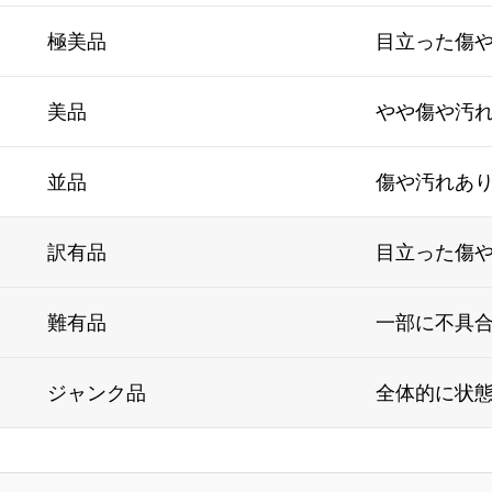
極美品
目立った傷
美品
やや傷や汚
並品
傷や汚れあ
訳有品
目立った傷
難有品
一部に不具
ジャンク品
全体的に状