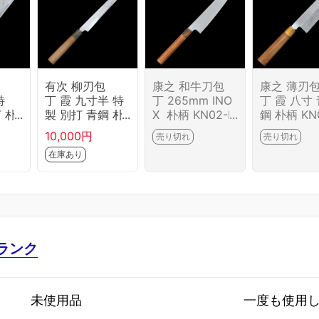
有次 柳刃包
康之 和牛刀包
康之 薄刃
特
丁 霞 九寸半 特
丁 265mm INO
丁 霞 八寸
 朴
製 別打 青鋼 朴
X 朴柄 KN02-B
鋼 朴柄 KN
6644
柄 KN02-B6672
6643-2L1D
6687-2L1
10,000円
売り切れ
売り切れ
-2L1B
在庫あり
ランク
未使用品
一度も使用