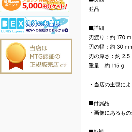
並品
■詳細
刃渡り：約 170 
刃の幅：約 30 m
刃の厚さ：約 2.5
重量：約 115 g
・当店の主観によ
■付属品
・画像にあるもの
■外観