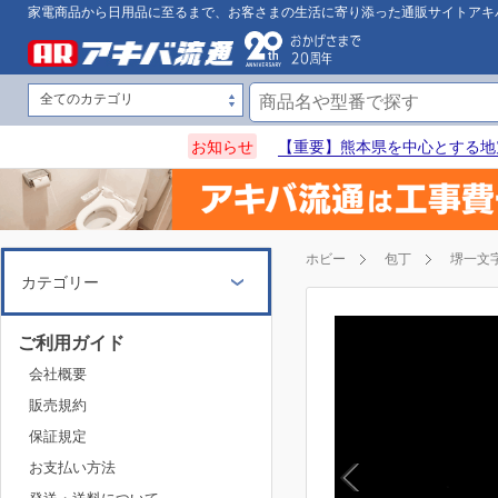
家電商品から日用品に至るまで、お客さまの生活に寄り添った通販サイトアキ
お知らせ
【重要】熊本県を中心とする地
ホビー
包丁
堺一文
カテゴリー
ご利用ガイド
会社概要
販売規約
保証規定
お支払い方法