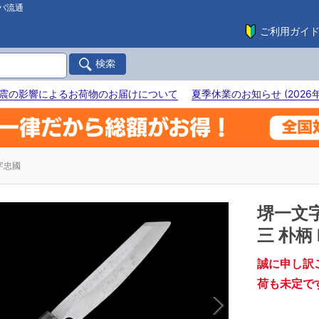
バ流通
ご利用ガイ
震の影響によるお荷物のお届けについて
夏季休業のお知らせ (2026年
字忠國
堺一文
三 朴柄 
誠に申し訳
荷も未定で