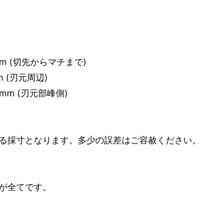
mm (切先からマチまで)
m (刃元周辺)
 mm (刃元部峰側)
る採寸となります。多少の誤差はご容赦ください。
が全てです。