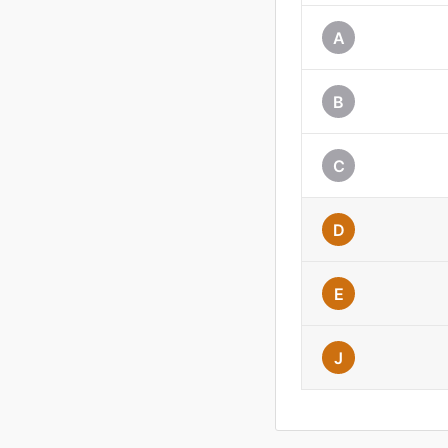
A
B
C
D
E
J