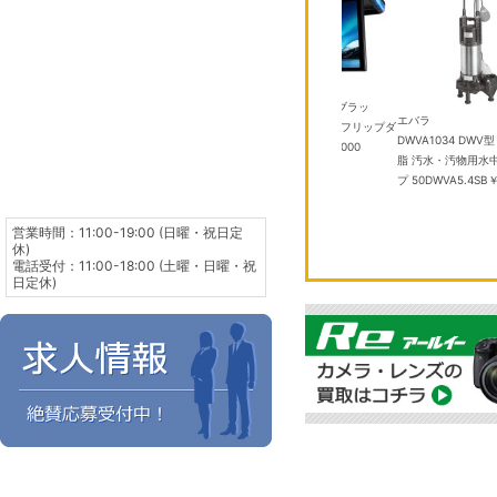
パイオニア
06DFL2-W クリ
TVM-FW1300II-B ブラッ
東芝
エバラ
 14畳
￥101,000
ク 13.3V 型フルHD フリップダ
RAS-2516T(W) 8畳 エアコン
DWVA1034 DWV
ウンモニター
￥100,000
￥61,980
脂 汚水・汚物用水
プ 50DWVA5.4SB
￥
営業時間：11:00-19:00 (日曜・祝日定
休)
電話受付：11:00-18:00 (土曜・日曜・祝
日定休)