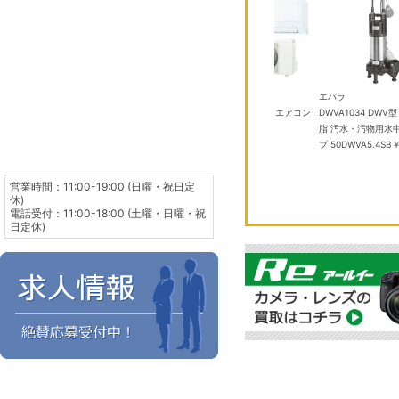
パナソニック
エオリア CS-406DFL2-W クリ
東芝
エバラ
スタルホワイト 14畳
￥101,000
TB ターコイズブル
RAS-2516T(W) 8畳 エアコン
DWVA1034 DWV
ンパクトドライ
￥61,980
脂 汚水・汚物用水
2本、充電器、ケ
プ 50DWVA5.4SB
￥
00
営業時間：11:00-19:00 (日曜・祝日定
休)
電話受付：11:00-18:00 (土曜・日曜・祝
日定休)