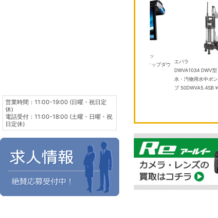
パイオニア
-W クリス
TVM-FW1300II-B ブラッ
東芝
エバラ
,000
ク 13.3V 型フルHD フリップダウ
RAS-2516T(W) 8畳 エアコン
DWVA1034 DWV
ンモニター
￥100,000
￥61,980
水・汚物用水中ポン
プ 50DWVA5.4SB
￥
営業時間：11:00-19:00 (日曜・祝日定
休)
電話受付：11:00-18:00 (土曜・日曜・祝
日定休)