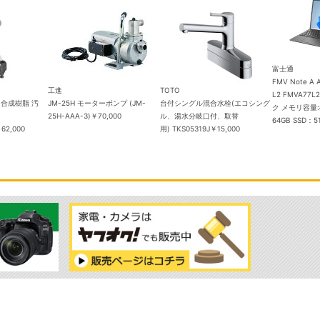
富士通
FMV Note A 
工進
TOTO
L2 FMVA77
型 合成樹脂 汚
JM-25H モーターポンプ (JM-
台付シングル混合水栓(エコシング
ク メモリ容量:
25H-AAA-3)
￥70,000
ル、湯水分岐口付、取替
64GB SSD：5
62,000
用) TKS05319J
￥15,000