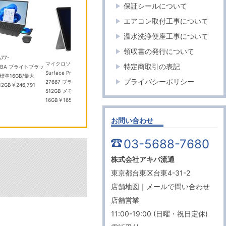
保証シールについて
エアコン取付工事について
温水洗浄便座工事について
領収書の発行について
A77-
マイクロソフト
マキタ
パナソニ
特定商取引の表記
L2BA ブライトブラッ
Surface Pro 12インチ EP2-
HS007GRDX 青 充電式マルノ
【家財便
標準16GB/最大
プライバシーポリシー
27667 プラチナ ストレージ容量：
コ (バッテリ×2本、充電器、ケー
L150 X
12GB
￥246,791
512GB メモリ容量：
ス付)
￥70,000
型便器
￥2
16GB
￥165,000
お問い合わせ
03-5688-7680
株式会社アキバ流通
東京都台東区台東4-31-2
店舗地図
｜
メールで問い合わせ
店舗営業
11:00-19:00 (日曜・祝日定休)