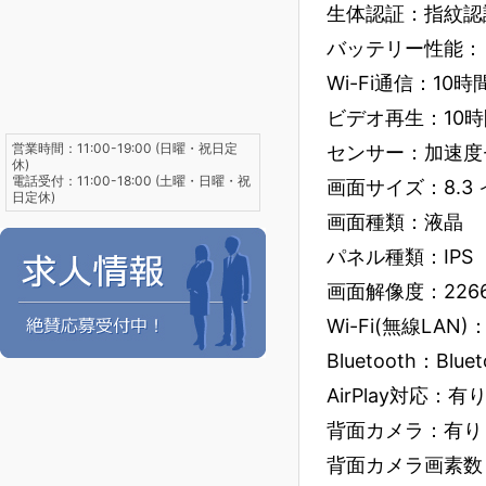
生体認証：指紋認
バッテリー性能：
Wi-Fi通信：10時
ビデオ再生：10時
営業時間：11:00-19:00 (日曜・祝日定
センサー：加速度
休)
電話受付：11:00-18:00 (土曜・日曜・祝
画面サイズ：8.3
日定休)
画面種類：液晶
パネル種類：IPS
画面解像度：2266
Wi-Fi(無線LAN)：IE
Bluetooth：Bluet
AirPlay対応：有
背面カメラ：有り
背面カメラ画素数：