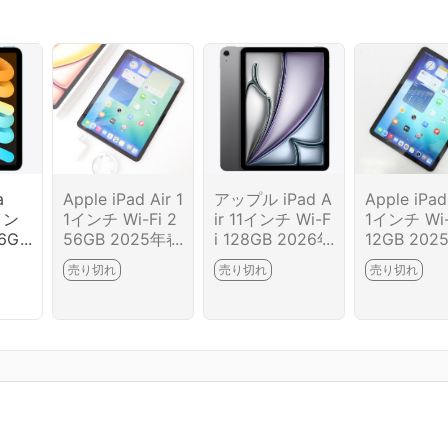
a
Apple iPad Air 1
アップル iPad A
Apple iPad 
3イン
1インチ Wi-Fi 2
ir 11インチ Wi-F
1インチ Wi-
56G
56GB 2025年春
i 128GB 2026年
12GB 20
秋モデ
モデル MCA44
春モデル MH30
モデル MC
売り切れ
売り切れ
売り切れ
/
J/A [スターライ
4J/A スペースグ
J/A [ブルー
pl
ト] HA03-M709
レイ Apple M
03-R4961
 スト
1-2G10
4 ストレージ容
25
量：128GB メモ
リ容量：12GB