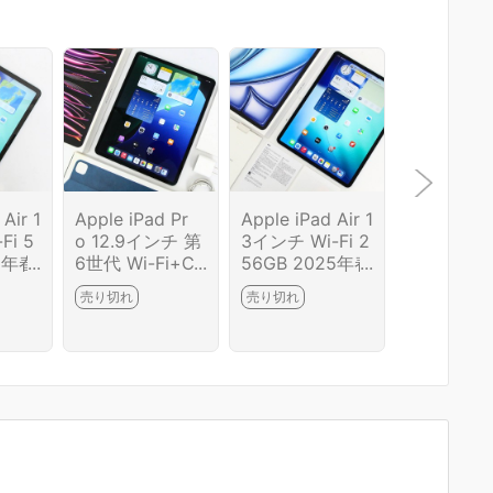
Air 1
Apple iPad Pr
Apple iPad Air 1
アップル iP
Fi 5
o 12.9インチ 第
3インチ Wi-Fi 2
ir 11インチ
25年春
6世代 Wi-Fi+Ce
56GB 2025年春
i 512GB 
A94
llular 256GB 20
モデル MCNP4
春モデル M
売り切れ
売り切れ
売り切れ
] HA
22年秋モデル M
J/A [ブルー] HA
4J/A [ス
-2G9
P203J/A SIMフ
03-R4971-2G10
グレイ] HA
リー [スペース
M5602-2
グレイ] HA03-R
4973-2G9