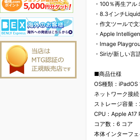
・100％再生ア
・8.3インチLiq
・作文ツールで文
・Apple Int
・Image Pl
・Siriが新しい
■商品仕様
OS種類：iPadOS 
ネットワーク接続タ
ストレージ容量：2
CPU：Apple A17 
コア数：6 コア
本体インターフェイス