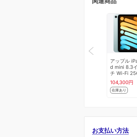
関連商品
アップル iP
d mini 8.
チ Wi-Fi 2
B 2024年
104,300円
ル MXNC3J
在庫あり
A ブルー Ap
e A17 Pro
レージ容量：
6GB
お支払い方法