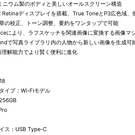
ルミニウム製のボディと美しいオールスクリーン構造
uid Retinaディスプレイを搭載、True ToneとP3広
章の校正、トーン調整、要約をワンタップで可能
elligenceにより、ラフスケッチを関連画像に変換する画
aygroundで写真ライブラリ内の人物から新しい画像を生成可
言語理解能力でより賢く便利に進化
18
イプ：Wi-Fiモデル
56GB
Pro
：USB Type-C