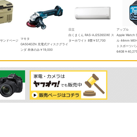
日立
アップル
白くまくん RAS-AJ2526S(W) ス
Apple Watch SE 3 GPSモデ
キタ
ターホワイト 8畳
￥57,700
ル 44mm MEHN4J/A ミッドナ
A504DZN 充電式ディスクグライ
トスポーツバンド S/M メモリ：
ダ 本体のみ
￥19,000
64GB
￥40,275