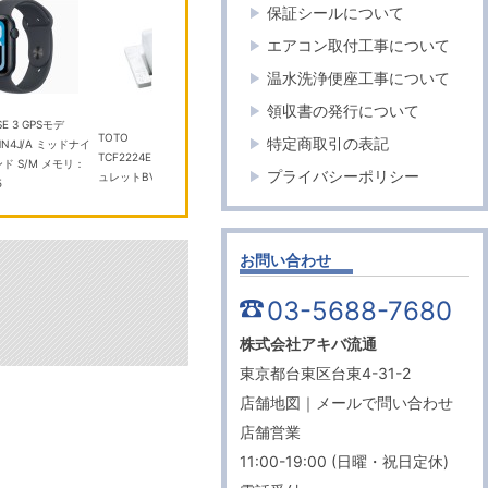
保証シールについて
エアコン取付工事について
温水洗浄便座工事について
TOTO
P TCF587 #SC1 パステルアイボリ
ツインバード
領収書の発行について
ー
￥50,000
CM-D465B コーヒーメー
TOTO
特定商取引の表記
イ
￥35,700
TCF2224E #NW1 ホワイト ウォシ
プライバシーポリシー
ュレットBV
￥40,000
お問い合わせ
03-5688-7680
株式会社アキバ流通
東京都台東区台東4-31-2
店舗地図
｜
メールで問い合わせ
店舗営業
11:00-19:00 (日曜・祝日定休)