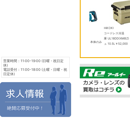
HiKOKI
RCD-N12-K ブラック ネッ
コードレス冷温
マキタ
マ
クCDレシーバー
￥86,700
庫 UL18DD(XMBZ) サンドベージ
UB185DZ 充電式ブロワ 本体のみ
G
ュ 10.5L
￥52,000
￥7,900
ン
営業時間：11:00-19:00 (日曜・祝日定
休)
電話受付：11:00-18:00 (土曜・日曜・祝
日定休)