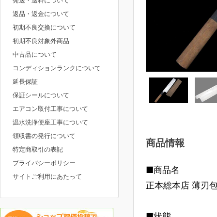
発送・送料について
返品・返金について
初期不良交換について
初期不良対象外商品
中古品について
コンディションランクについて
延長保証
保証シールについて
エアコン取付工事について
温水洗浄便座工事について
領収書の発行について
商品情報
特定商取引の表記
プライバシーポリシー
■商品名
サイトご利用にあたって
正本総本店 薄刃包
■状態