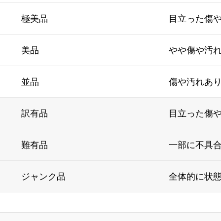
極美品
目立った傷
美品
やや傷や汚
並品
傷や汚れあ
訳有品
目立った傷
難有品
一部に不具
ジャンク品
全体的に状