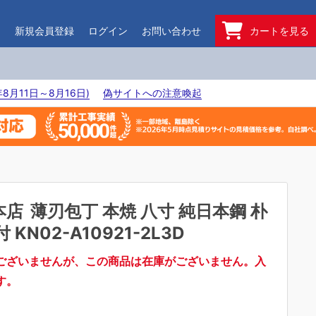
ド
新規会員登録
ログイン
お問い合わせ
カートを見る
8月11日～8月16日)
偽サイトへの注意喚起
本店
薄刃包丁 本焼 八寸 純日本鋼 朴
 KN02-A10921-2L3D
ございませんが、この商品は在庫がございません。入
す。