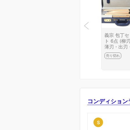
義宗 包丁セ
ト 6点 (柳
薄刃・出刃
刀・ペティ
売り切れ
華) 名入 KN
B6733-2J1
コンディション
S