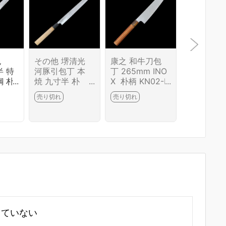
包
その他 堺清光
康之 和牛刀包
康之 薄刃
半 特
河豚引包丁 本
丁 265mm INO
丁 霞 八寸
鋼 朴
焼 九寸半 朴
X 朴柄 KN02-B
鋼 朴柄 KN
6672
柄 KN02-B6646
6643-2L1D
6687-2L1
売り切れ
売り切れ
売り切れ
-2L1D
していない