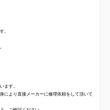
す。
。
います。
身により直接メーカーに修理依頼をして頂いて
上、ご検討ください。