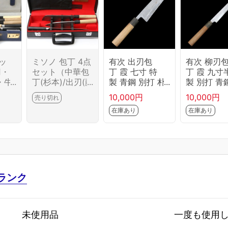
ッ
ミソノ 包丁 4点
有次 出刃包
有次 柳刃
刃・
セット（中華包
丁 霞 七寸 特
丁 霞 九寸
・牛
丁(杉本)/出刃(藤
製 青鋼 別打 朴
製 別打 青
・中
次郎)/薄刃(藤次
柄 KN02-B6644
柄 KN02-B
10,000円
10,000円
売り切れ
02-
郎)/牛刀） CA0
-2L1D
-2L1B
在庫あり
在庫あり
0
1-B6699-2J10
ランク
未使用品
一度も使用