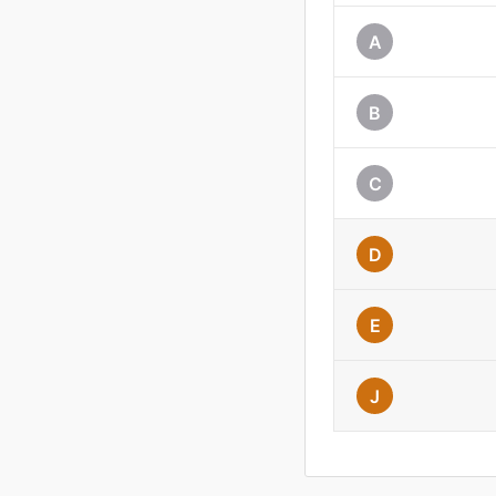
A
B
C
D
E
J