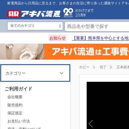
家電商品から日用品に至るまで、お客さまの生活に寄り添った通販サイトアキ
お知らせ
【重要】熊本県を中心とする地
ホビー
包丁
正本総
カテゴリー
ご利用ガイド
会社概要
販売規約
保証規定
お支払い方法