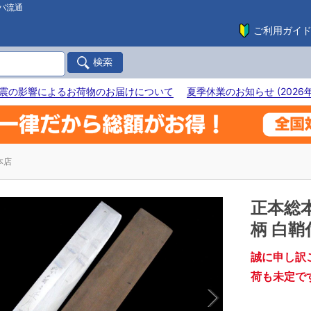
バ流通
ご利用ガイ
震の影響によるお荷物のお届けについて
夏季休業のお知らせ (2026年
本店
正本総
柄 白鞘付
誠に申し訳
荷も未定で