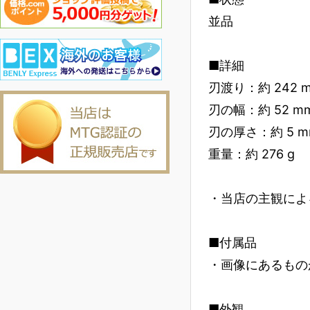
並品
■詳細
刃渡り：約 242 
刃の幅：約 52 m
刃の厚さ：約 5 m
重量：約 276 g
・当店の主観によ
■付属品
・画像にあるもの
■外観