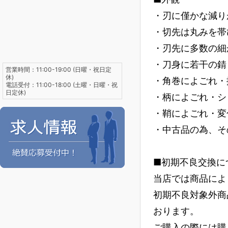
・刃に僅かな減り
・切先は丸みを帯
・刃先に多数の細
・刀身に若干の錆
営業時間：11:00-19:00 (日曜・祝日定
休)
・角巻によごれ・
電話受付：11:00-18:00 (土曜・日曜・祝
日定休)
・柄によごれ・シ
・鞘によごれ・変
・中古品の為、そ
■初期不良交換に
当店では商品によ
初期不良対象外商
おります。
ご購入の際には購