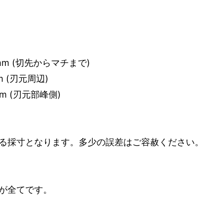
mm (切先からマチまで)
m (刃元周辺)
m (刃元部峰側)
る採寸となります。多少の誤差はご容赦ください。
が全てです。