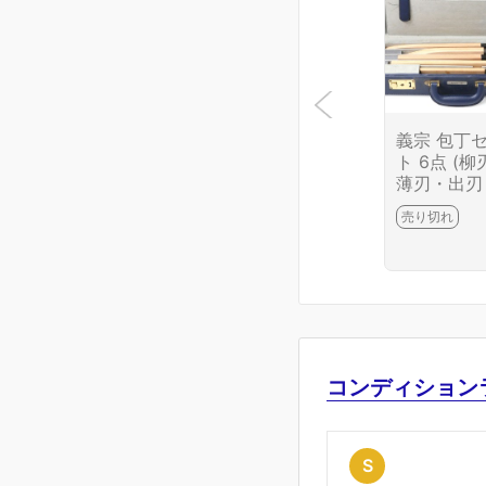
義宗 包丁
ト 6点 (柳
薄刃・出刃
牛刀・ペテ
売り切れ
ィ・中華) 
入 KN02-B
3-2J10
コンディション
S