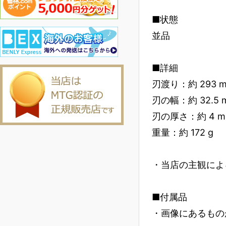
■状態
並品
■詳細
刃渡り：約 293 
刃の幅：約 32.5 
刃の厚さ：約 4 m
重量：約 172 g
・当店の主観によ
■付属品
・画像にあるもの