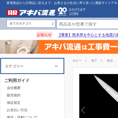
家電商品から日用品に至るまで、お客さまの生活に寄り添った通販サイトアキ
お知らせ
【重要】熊本県を中心とする地震の
ホビー
包丁
有次
カテゴリー
ご利用ガイド
会社概要
販売規約
保証規定
お支払い方法
発送・送料について