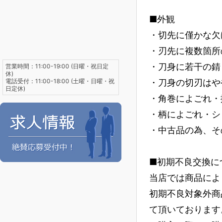
■外観
・切先に僅かな欠
・刃先に複数箇所
・刀身に若干の錆
営業時間：11:00-19:00 (日曜・祝日定
休)
電話受付：11:00-18:00 (土曜・日曜・祝
・刀身の切刃はや
日定休)
・角巻によごれ・
・柄によごれ・シ
・中古品の為、そ
■初期不良交換に
当店では商品によ
初期不良対象外商
て頂いております