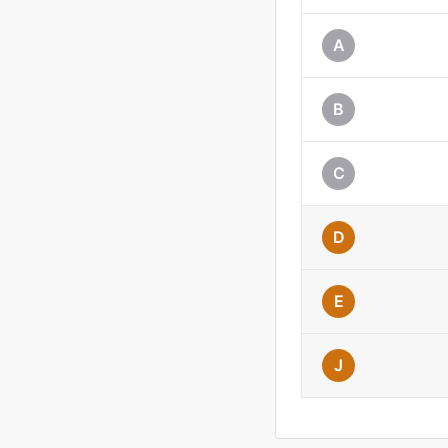
A
B
C
D
E
J