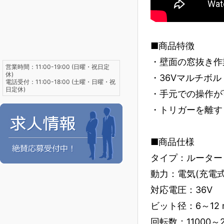
■商品特徴
・壁面の窓抜き作
営業時間：11:00-19:00 (日曜・祝日定
休)
・36Vマルチボ
電話受付：11:00-18:00 (土曜・日曜・祝
日定休)
・手元での操作が
・トリガーを離す
■商品仕様
タイプ：ルーター
動力：電気(充電式
対応電圧：36V
ビット径：6～12 
回転数：11000～25