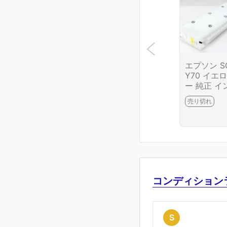
エプソン S
Y70 イエロ
ー 純正 イ
カートリッジ
売り切れ
00ml HA0
1835-2G15
コンディション
S