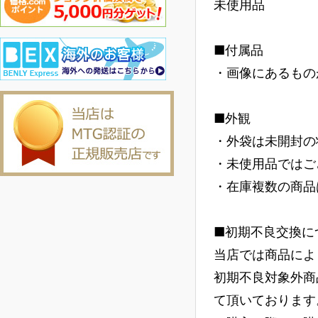
未使用品
■付属品
・画像にあるもの
■外観
・外袋は未開封の
・未使用品ではご
・在庫複数の商品
■初期不良交換に
当店では商品によ
初期不良対象外商
て頂いております