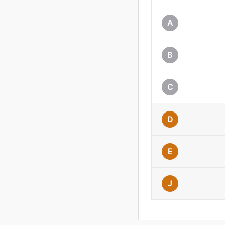
A
B
C
D
E
J