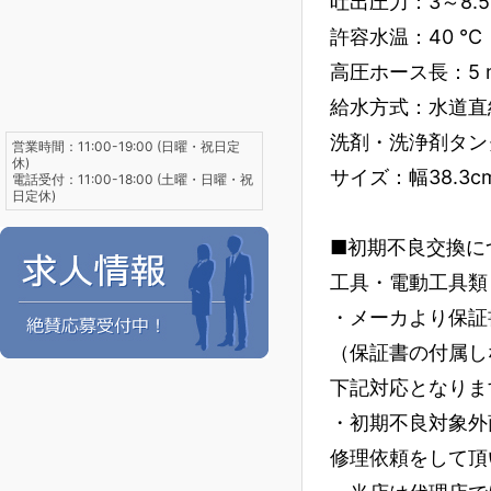
吐出圧力：3～8.5、
許容水温：40 ℃
高圧ホース長：5 
給水方式：水道直
洗剤・洗浄剤タン
営業時間：11:00-19:00 (日曜・祝日定
休)
サイズ：幅38.3c
電話受付：11:00-18:00 (土曜・日曜・祝
日定休)
■初期不良交換に
工具・電動工具類
・メーカより保証
（保証書の付属し
下記対応となりま
・初期不良対象外
修理依頼をして頂