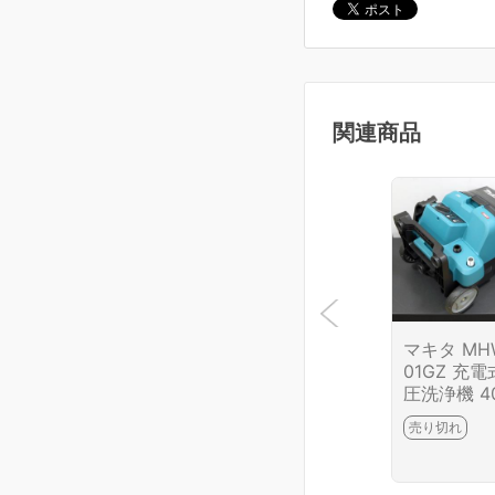
関連商品
マキタ MH
01GZ 充
圧洗浄機 4
max 11.5/
売り切れ
pa(最大/常
用) 自吸機
付 TL04-H