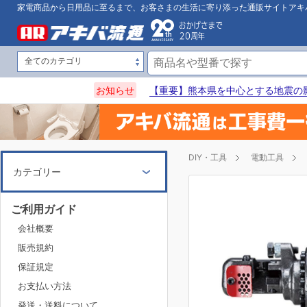
家電商品から日用品に至るまで、お客さまの生活に寄り添った通販サイトアキ
お知らせ
【重要】熊本県を中心とする地震の
DIY・工具
電動工具
カテゴリー
ご利用ガイド
会社概要
販売規約
保証規定
お支払い方法
発送・送料について