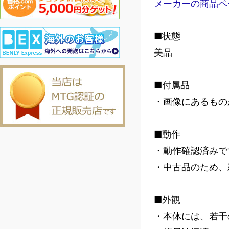
メーカーの商品ペ
■状態
美品
■付属品
・画像にあるもの
■動作
・動作確認済みで
・中古品のため、
■外観
・本体には、若干