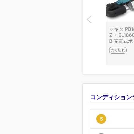
マキタ PB1
Z + BL186
B 充電式
ブルバンド
売り切れ
ー TL04-A
9-2I3
コンディション
S