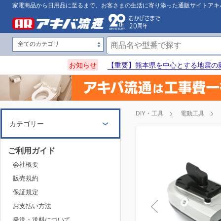
家電商品から日用品に至るまで、お客さまの生活に寄り添った通販サイトアキ
お知らせ
【重要】熊本県を中心とする地震の
DIY・工具
電動工具
カテゴリー
ご利用ガイド
会社概要
販売規約
保証規定
お支払い方法
発送・送料について