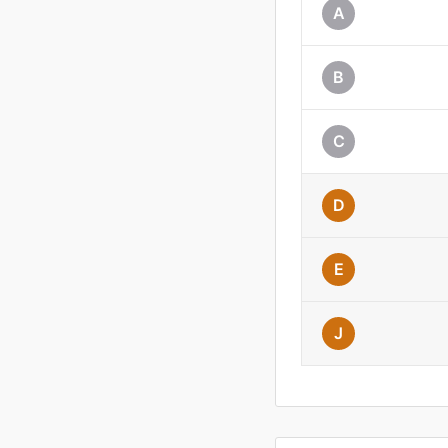
A
B
C
D
E
J