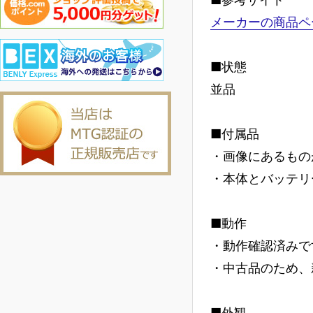
メーカーの商品ペ
■状態
並品
■付属品
・画像にあるもの
・本体とバッテリ
■動作
・動作確認済みで
・中古品のため、
■外観