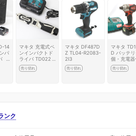
-14
マキタ 充電式ペ
マキタ DF487D
マキタ TD1
インパ
ンインパクトド
Z TL04-R2083-
D バッテリ
バ
ライバ TD022
2I3
個・充電器付
6124
D バッテリー1個
04-M3467-
売り切れ
売り切れ
売り切れ
+充電器付 TL04
-M5180-2I2
ランク