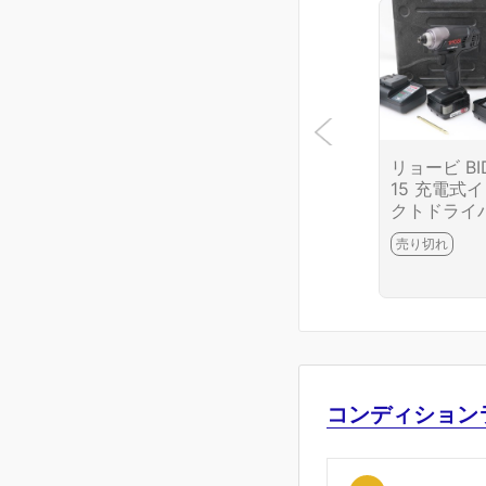
リョービ BID
15 充電式
クトドライ
ー TL04-M
売り切れ
-2I10
コンディション