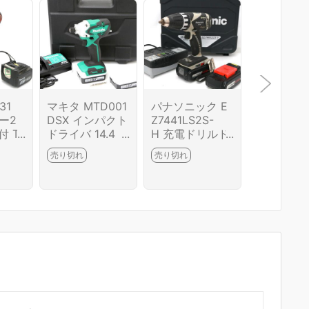
31
マキタ MTD001
パナソニック E
ボッシュ B
ー2
DSX インパクト
Z7441LS2S-
h GO-N 
 TL
ドライバ 14.4
H 充電ドリルド
レスドラ
2I10
V TL04-C624-2
ライバー TL04-
ー TL04-
売り切れ
売り切れ
売り切れ
I1
M2674-2H6
-2I4