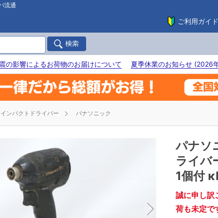
バ流通
ご利用ガイ
震の影響によるお荷物のお届けについて
夏季休業のお知らせ (2026年
インパクトドライバー
パナソニック
パナソ
ライバー 
1個付 κ
誠に申し訳
荷も未定で