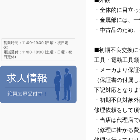
・全体的に目立っ
・金属部には、一
・中古品のため、
営業時間：11:00-19:00 (日曜・祝日定
休)
■初期不良交換に
電話受付：11:00-18:00 (土曜・日曜・祝
日定休)
工具・電動工具類
・メーカより保証
（保証書の付属し
下記対応となりま
・初期不良対象外
修理依頼をして頂
・当店は代理店で
（修理に掛かる費
修理は行っており