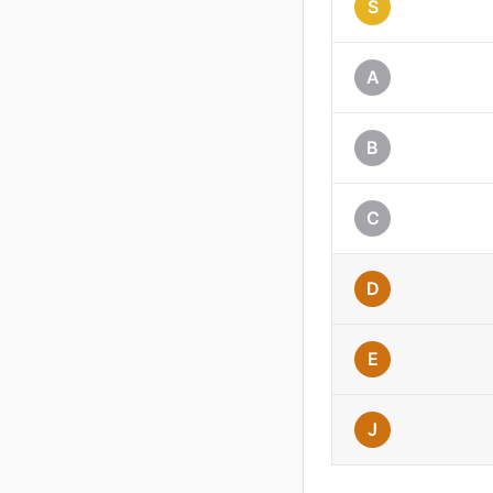
S
A
B
C
D
E
J