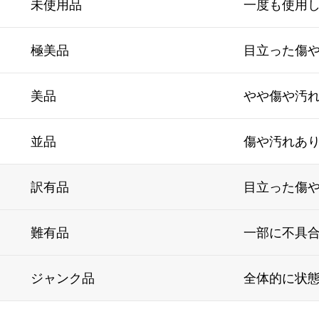
未使用品
一度も使用
極美品
目立った傷
美品
やや傷や汚
並品
傷や汚れあ
訳有品
目立った傷
難有品
一部に不具
ジャンク品
全体的に状