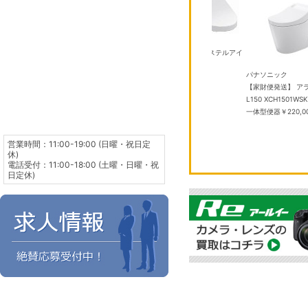
TOTO
P TCF587 #SC1 パステルアイ
ボリー
￥50,000
 SE 3 GPSモデ
TOTO
パナソニック
HN4J/A ミッドナ
TCF2224E #NW1 ホワイト ウ
【家財便発送】 ア
ンド S/M メモ
ォシュレットBV
￥40,000
L150 XCH1501W
,275
一体型便器
￥220,0
営業時間：11:00-19:00 (日曜・祝日定
休)
電話受付：11:00-18:00 (土曜・日曜・祝
日定休)