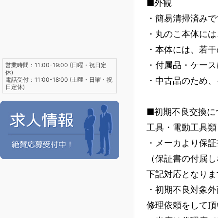
■外観
・簡易清掃済みで
・丸のこ本体には
・本体には、若干
・付属品・ケース
営業時間：11:00-19:00 (日曜・祝日定
休)
・中古品のため、
電話受付：11:00-18:00 (土曜・日曜・祝
日定休)
■初期不良交換に
工具・電動工具類
・メーカより保証
（保証書の付属し
下記対応となりま
・初期不良対象外
修理依頼をして頂