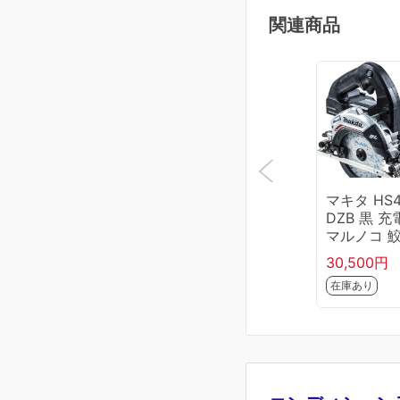
関連商品
マキタ HS4
DZB 黒 充
マルノコ 
チップソー
30,500円
付 無線連
在庫あり
「非対応」
体のみ