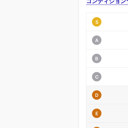
コンディション
S
A
B
C
D
E