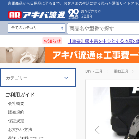
家電商品から日用品に至るまで、お客さまの生活に寄り添った通販サイトアキ
お知らせ
【重要】熊本県を中心とする地震の
DIY・工具
電動工具
カテゴリー
ご利用ガイド
会社概要
販売規約
保証規定
お支払い方法
発送・送料について