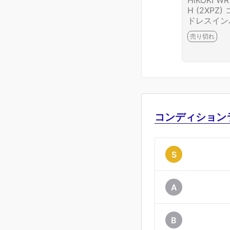
HiKOKI WR
H (2XPZ)
ドレスイン
クトレンチ 
売り切れ
04-M5767-
コンディション
S
A
B