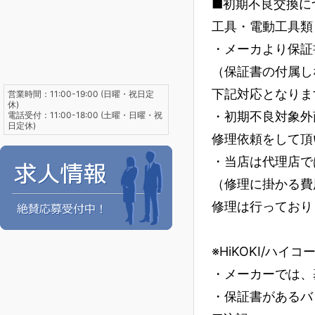
■初期不良交換に
工具・電動工具類
・メーカより保証
（保証書の付属し
下記対応となりま
営業時間：11:00-19:00 (日曜・祝日定
休)
・初期不良対象外
電話受付：11:00-18:00 (土曜・日曜・祝
日定休)
修理依頼をして頂
・当店は代理店で
（修理に掛かる費
修理は行っており
※HiKOKI/ハイ
・メーカーでは、
・保証書があるバ