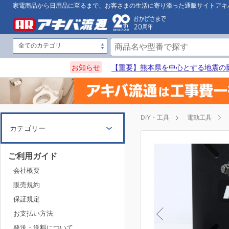
家電商品から日用品に至るまで、お客さまの生活に寄り添った通販サイトアキ
お知らせ
【重要】熊本県を中心とする地震の
DIY・工具
電動工具
カテゴリー
ご利用ガイド
会社概要
販売規約
保証規定
お支払い方法
発送・送料について