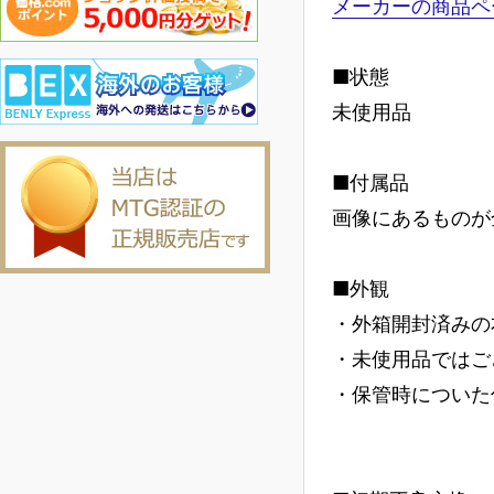
メーカーの商品ペ
■状態
未使用品
■付属品
画像にあるものが
■外観
・外箱開封済みの
・未使用品ではご
・保管時についた