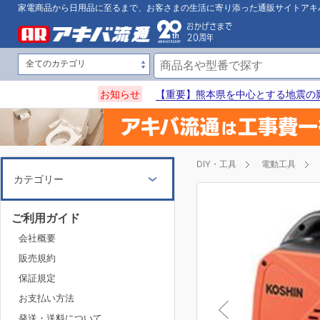
家電商品から日用品に至るまで、お客さまの生活に寄り添った通販サイトアキ
お知らせ
【重要】熊本県を中心とする地震の
DIY・工具
電動工具
カテゴリー
ご利用ガイド
会社概要
販売規約
保証規定
お支払い方法
発送・送料について