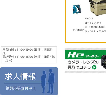
デノン
HiKOKI
6DEX2-W クリ
CEOL RCD-N12-K ブラッ
コードレス冷温
マキタ
18畳
ク ネットワークCDレシーバー
庫 UL18DD(XMBZ
UB185DZ 充電式ブロワ 本体の
￥86,700
ジュ 10.5L
￥52,000
み
￥7,900
営業時間：11:00-19:00 (日曜・祝日定
休)
電話受付：11:00-18:00 (土曜・日曜・祝
日定休)