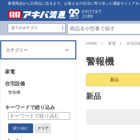
家電商品から日用品に至るまで、お客さまの生活に寄り添った通販サイトアキ
HOME
家電
住宅設
カテゴリー
警報機
家電
新品
住宅設備
警報機
新品
キーワードで絞り込み
絞り込む
クリア