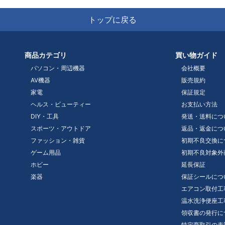
トップに戻る
商品カテゴリ
買い物ガイド
パソコン・周辺機器
会社概要
AV機器
販売規約
家電
保証規定
ヘルス・ビューティー
お支払い方法
DIY・工具
発送・送料につ
スポーツ・アウトドア
返品・返金につ
ファッション・雑貨
初期不良交換に
ゲーム用品
初期不良対象外
ホビー
延長保証
楽器
保証シールにつ
エアコン取付工
温水洗浄便座工
領収書の発行に
特定商取引の表